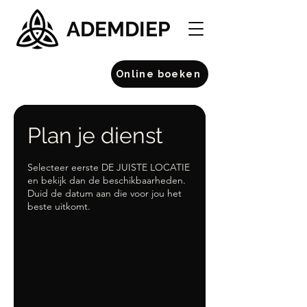
ADEMDIEP
Online boeken
Plan je dienst
Selecteer eerste DE JUISTE LOCATIE
en bekijk dan de beschikbaarheden.
Duid de datum aan die voor jou het
beste uitkomt.