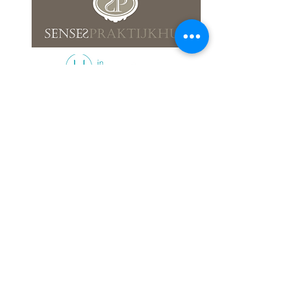
ADEMDIEP
info@ademdiep.be
Tel: +32473294298