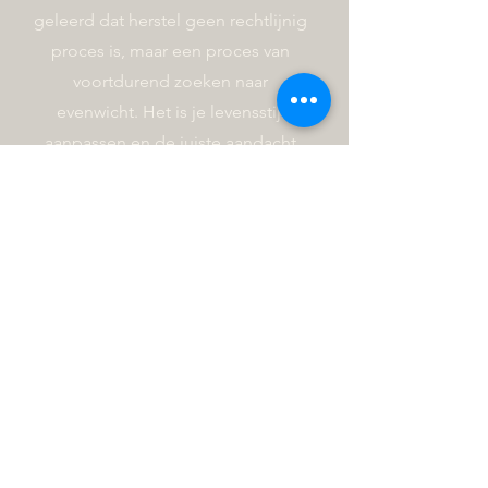
geleerd dat herstel geen rechtlijnig
proces is, maar een proces van
voortdurend zoeken naar
evenwicht. Het is je levensstijl
aanpassen en de juiste aandacht
aan je lichaam geven.
Lichaamgerichte behandelingen
zijn een sterke ondersteuning voor
iedereen zijn verhaal.
Mijn werkwijze berust op een
zorgvuldige, ervaringsgerichte
behandeling ondersteund met de
juiste kennis en opleidingen.
Ik ga heel bewust om met de
situatie en achtergrond van mijn