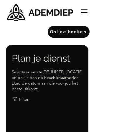
ADEMDIEP
Online boeken
Plan je dienst
Selecteer eerste DE JUISTE LOCATIE
en bekijk dan de beschikbaarheden.
Duid de datum aan die voor jou het
beste uitkomt.
Filter