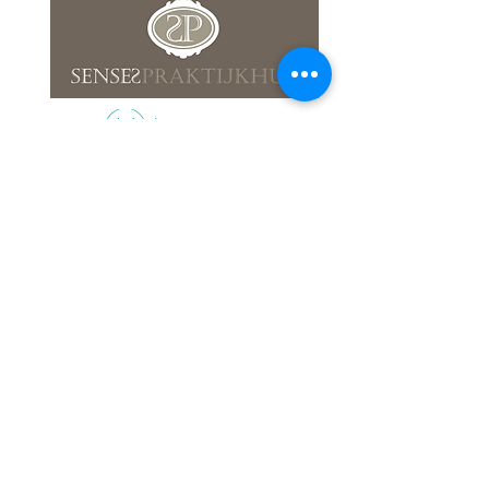
ADEMDIEP
info@ademdiep.be
Tel: +32473294298