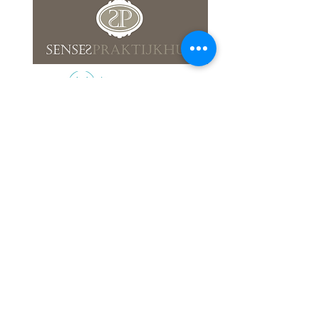
ADEMDIEP
info@ademdiep.be
Tel: +32473294298