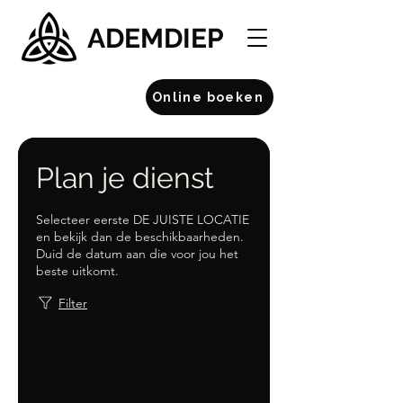
ADEMDIEP
Online boeken
Plan je dienst
Selecteer eerste DE JUISTE LOCATIE
en bekijk dan de beschikbaarheden.
Duid de datum aan die voor jou het
beste uitkomt.
Filter