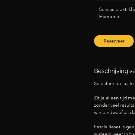
u
Senses praktijkhu
Harmonie
Reserveer
Beschrijving v
Selecteer de juiste 
Zit je al een tijd
zonder veel resulta
van bindweefsel dat
Fascia Reset is g
systeem weer in ba