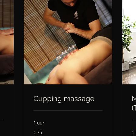
Cupping massage
M
(
1 uur
75
1 
€ 75
euro