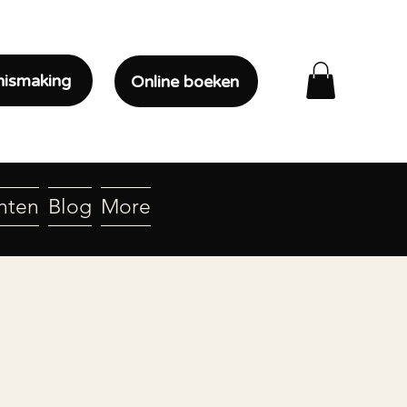
nismaking
Online boeken
nten
Blog
More