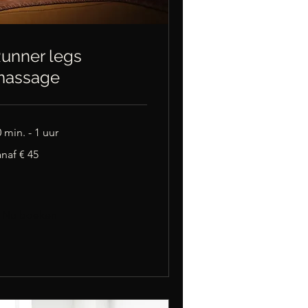
unner legs
massage
 min. - 1 uur
naf
naf € 45
ro
Nu boeken