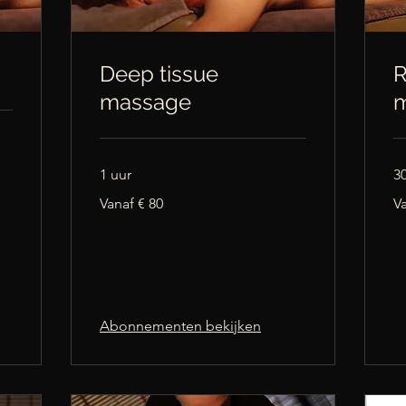
Deep tissue
R
massage
1 uur
30
Vanaf
Va
Vanaf € 80
Va
80
45
euro
eu
Nu boeken
Abonnementen bekijken