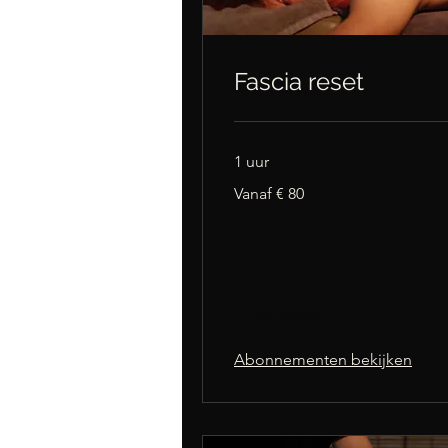
Fascia reset
1 uur
Vanaf
Vanaf € 80
80
euro
Nu boeken
Abonnementen bekijken