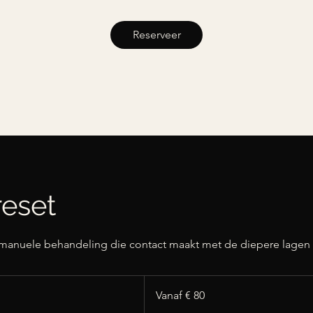
Reserveer
reset
n manuele behandeling die contact maakt met de diepere lagen 
Vanaf
80
Vanaf € 80
euro