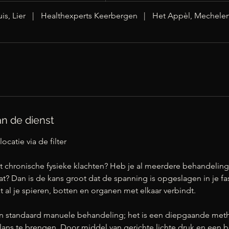
is, Lier
|
Healthexperts Keerbergen
|
Het Appèl, Mechele
an de dienst
locatie via de filter
 met chronische fysieke klachten? Heb je al meerdere behandeli
at? Dan is de kans groot dat de spanning is opgeslagen in je fa
 al je spieren, botten en organen met elkaar verbindt.
een standaard manuele behandeling; het is een diepgaande met
lans te brengen. Door middel van gerichte lichte druk en een 