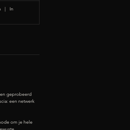
n
|
In
ngen geprobeerd
scia: een netwerk
hode om je hele
bewuste