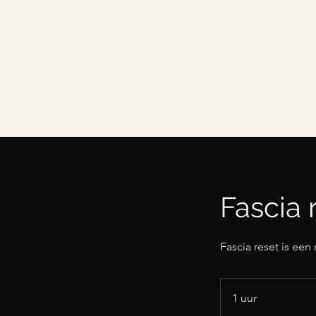
Fascia 
Fascia reset is ee
1 uur
1
u