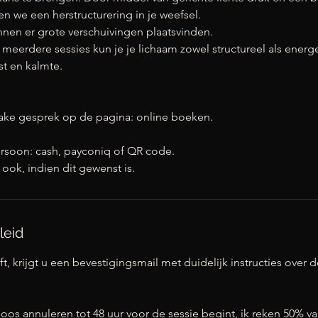
en we een herstructurering in je weefsel.
nnen er grote verschuivingen plaatsvinden.
 meerdere sessies kun je je lichaam zowel structureel als energ
st en kalmte.
take gesprek op de pagina: online boeken.
persoon: cash, payconiq of QR code.
ook, indien dit gewenst is.
leid
t, krijgt u een bevestigingsmail met duidelijk instructies over d
eloos annuleren tot 48 uur voor de sessie begint, ik reken 50% 