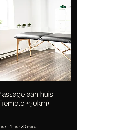
assage aan huis
Tremelo +30km)
uur - 1 uur 30 min.