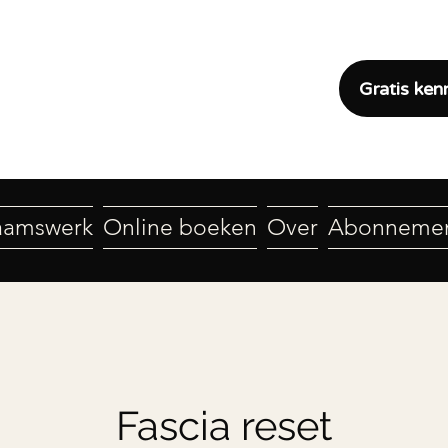
Gratis ken
aamswerk
Online boeken
Over
Abonneme
Fascia reset