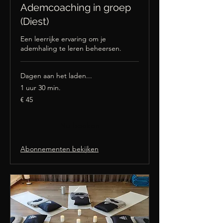
Ademcoaching in groep
(Diest)
Een leerrijke ervaring om je
ademhaling te leren beheersen.
Dagen aan het laden...
1 uur 30 min.
45
€ 45
euro
Nu boeken
Abonnementen bekijken