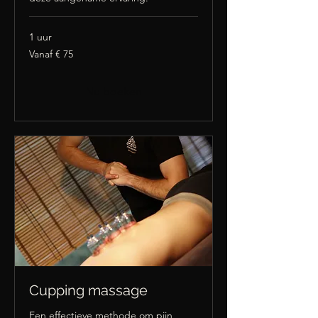
1 uur
Vanaf
Vanaf € 75
75
euro
Nu boeken
Cupping massage
Een effectieve methode om pijn,