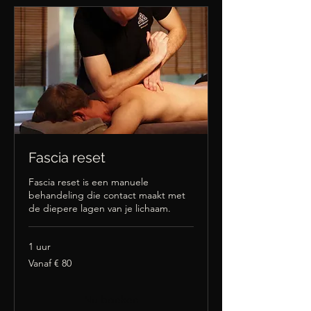
Fascia reset
Fascia reset is een manuele
behandeling die contact maakt met
de diepere lagen van je lichaam.
1 uur
Vanaf
Vanaf € 80
80
euro
Nu boeken