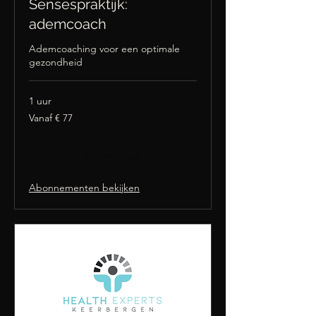
Sensespraktijk:
ademcoach
Ademcoaching voor een optimale
gezondheid
1 uur
Vanaf
Vanaf € 77
77
euro
Nu boeken
Abonnementen bekijken