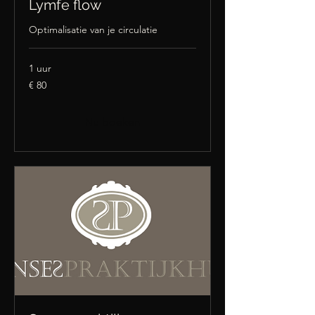
Lymfe flow
Optimalisatie van je circulatie
1 uur
80
€ 80
euro
Nu boeken