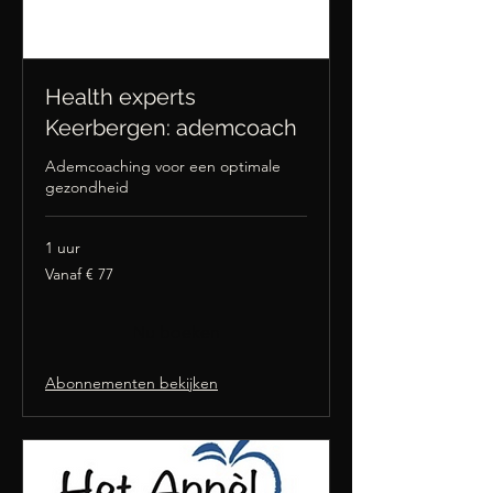
Health experts
Keerbergen: ademcoach
Ademcoaching voor een optimale
gezondheid
1 uur
Vanaf
Vanaf € 77
77
euro
Nu boeken
Abonnementen bekijken