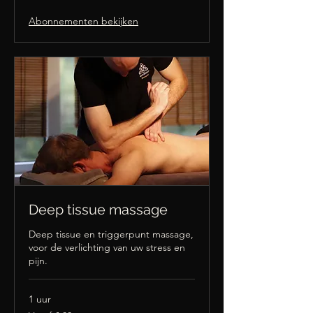
Abonnementen bekijken
Deep tissue massage
Deep tissue en triggerpunt massage,
voor de verlichting van uw stress en
pijn.
1 uur
Vanaf