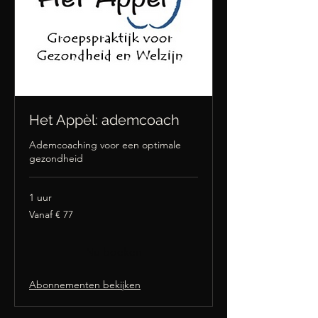
Het Appèl: ademcoach
Ademcoaching voor een optimale
gezondheid
1 uur
Vanaf
Vanaf € 77
77
euro
Nu boeken
Abonnementen bekijken