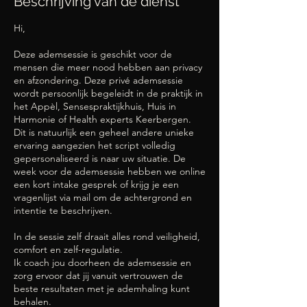
Beschrijving van de dienst
Hi,
Deze ademsessie is geschikt voor de
mensen die meer nood hebben aan privacy
en afzondering. Deze privé ademsessie
wordt persoonlijk begeleidt in de praktijk in
het Appèl, Sensespraktijkhuis, Huis in
Harmonie of Health experts Keerbergen.
Dit is natuurlijk een geheel andere unieke
ervaring aangezien het script volledig
gepersonaliseerd is naar uw situatie. De
week voor de ademsessie hebben we online
een kort intake gesprek of krijg je een
vragenlijst via mail om de achtergrond en
intentie te beschrijven.
In de sessie zelf draait alles rond veiligheid,
comfort en zelf-regulatie.
Ik coach jou doorheen de ademsessie en
zorg ervoor dat jij vanuit vertrouwen de
beste resultaten met je ademhaling kunt
behalen.