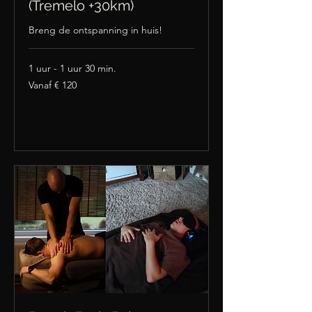
(Tremelo +30km)
Breng de ontspanning in huis!
1 uur - 1 uur 30 min.
Vanaf
Vanaf € 120
120
euro
Nu boeken