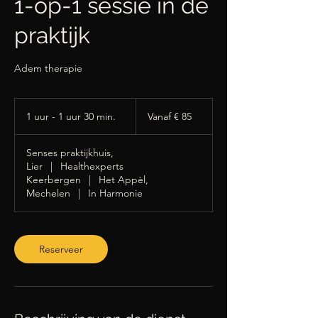
1-op-1 sessie in de
praktijk
Adem therapie
Vanaf
85
1 uur - 1 uur 30 min.
1
Vanaf € 85
euro
u
u
Senses praktijkhuis,
-
Lier
|
Healthexperts
1
Keerbergen
|
Het Appèl,
u
Mechelen
|
In Harmonie
u
3
0
m
Reserveer
i
n
.