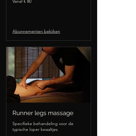
Vanaf € 80
80
euro
Nu boeken
Abonnementen bekijken
Runner legs massage
Specifieke behandeling voor de
typische loper kwaaltjes