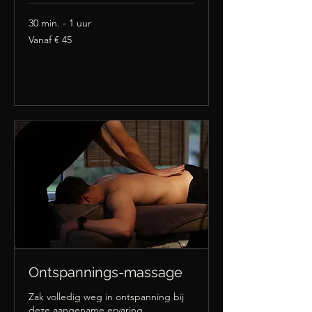
30 min. - 1 uur
Vanaf
Vanaf € 45
45
euro
Nu boeken
Ontspannings-massage
Zak volledig weg in ontspanning bij
deze aangename ervaring.