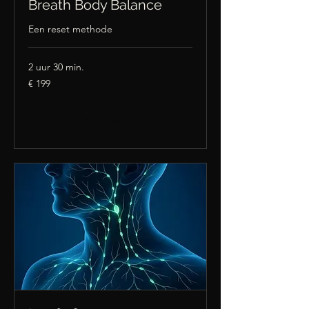
Breath Body Balance
Een reset methode
2 uur 30 min.
199
€ 199
euro
Nu boeken