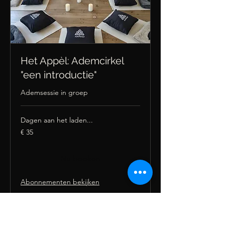
Het Appèl: Ademcirkel
"een introductie"
Ademsessie in groep
Dagen aan het laden...
35
€ 35
euro
Nu boeken
Abonnementen bekijken