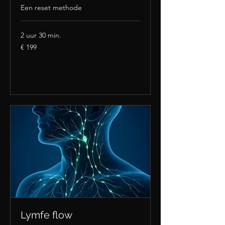
Een reset methode
2 uur 30 min.
199
€ 199
euro
Nu boeken
Lymfe flow