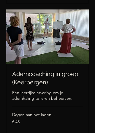
Ademcoaching in groep
(Keerbergen)
Een leerrijke ervaring om je
ademhaling te leren beheersen.
Dagen aan het laden...
45
€ 45
euro