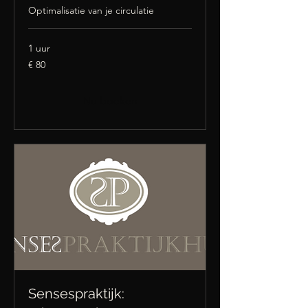
Optimalisatie van je circulatie
1 uur
80
€ 80
euro
Nu boeken
Sensespraktijk: