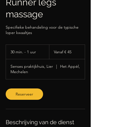
Runner legs
massage
Specifieke behandeling voor de typische
loper kwaaltjes
Vanaf
45
30 min. - 1 uur
3
Vanaf € 45
euro
0
m
Senses praktijkhuis, Lier
|
Het Appèl,
i
Mechelen
n
.
-
1
Reserveer
u
u
Beschrijving van de dienst