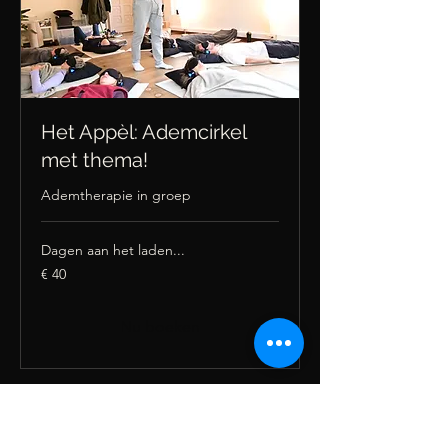
Het Appèl: Ademcirkel
met thema!
Ademtherapie in groep
Dagen aan het laden...
40
€ 40
euro
Nu boeken