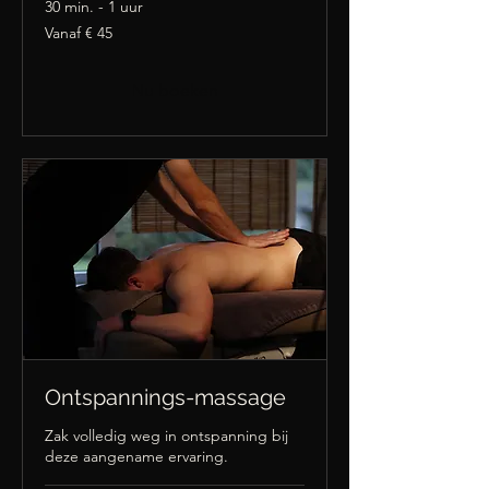
30 min. - 1 uur
Vanaf
Vanaf € 45
45
euro
Nu boeken
Ontspannings-massage
Zak volledig weg in ontspanning bij
deze aangename ervaring.