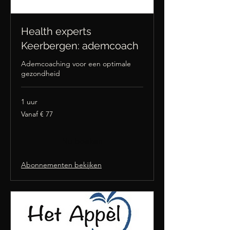
Health experts
Keerbergen: ademcoach
Ademcoaching voor een optimale
gezondheid
1 uur
Vanaf
Vanaf € 77
77
euro
Nu boeken
Abonnementen bekijken