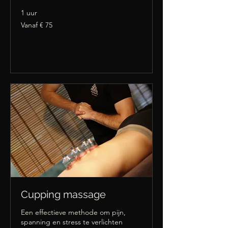
1 uur
Vanaf
Vanaf € 75
75
euro
Nu boeken
Cupping massage
Een effectieve methode om pijn,
spanning en stress te verlichten