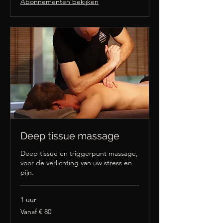
Abonnementen bekijken
Deep tissue massage
Deep tissue en triggerpunt massage,
voor de verlichting van uw stress en
pijn.
1 uur
Vanaf
Vanaf € 80
80
euro