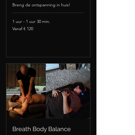
Breng de ontspanning in huis!
1 uur - 1 uur 30 min.
Vanaf
Vanaf € 120
120
euro
Nu boeken
Breath Body Balance