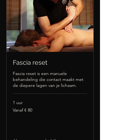
Fascia reset
Fascia reset is een manuele
behandeling die contact maakt met
de diepere lagen van je lichaam.
1 uur
Vanaf
Vanaf € 80
80
euro
Nu boeken