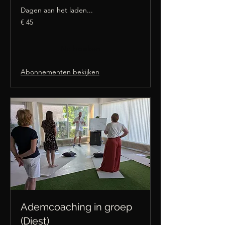
Dagen aan het laden...
45
€ 45
euro
Nu boeken
Abonnementen bekijken
Ademcoaching in groep
(Diest)