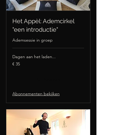
Het Appèl: Ademcirkel
"een introductie"
Ademsessie in groep
Dagen aan het laden...
35
€ 35
euro
Nu boeken
Abonnementen bekijken