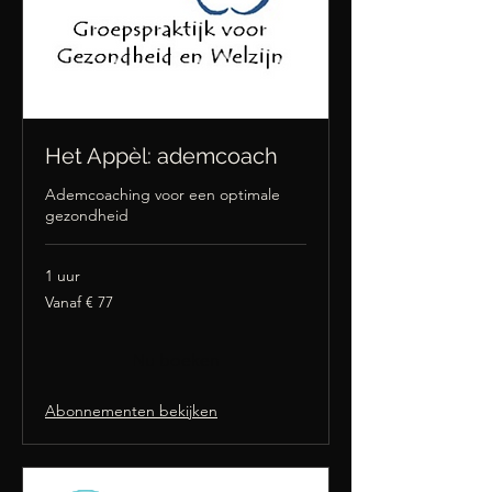
Het Appèl: ademcoach
Ademcoaching voor een optimale
gezondheid
1 uur
Vanaf
Vanaf € 77
77
euro
Nu boeken
Abonnementen bekijken