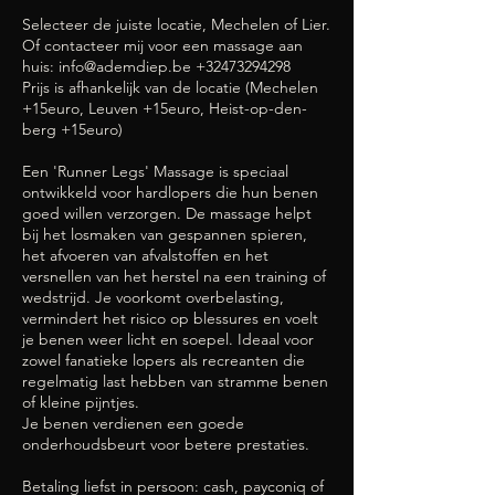
Selecteer de juiste locatie, Mechelen of Lier.
Of contacteer mij voor een massage aan
huis: info@ademdiep.be +32473294298
Prijs is afhankelijk van de locatie (Mechelen
+15euro, Leuven +15euro, Heist-op-den-
berg +15euro)
Een 'Runner Legs' Massage is speciaal
ontwikkeld voor hardlopers die hun benen
goed willen verzorgen. De massage helpt
bij het losmaken van gespannen spieren,
het afvoeren van afvalstoffen en het
versnellen van het herstel na een training of
wedstrijd. Je voorkomt overbelasting,
vermindert het risico op blessures en voelt
je benen weer licht en soepel. Ideaal voor
zowel fanatieke lopers als recreanten die
regelmatig last hebben van stramme benen
of kleine pijntjes.
Je benen verdienen een goede
onderhoudsbeurt voor betere prestaties.
Betaling liefst in persoon: cash, payconiq of