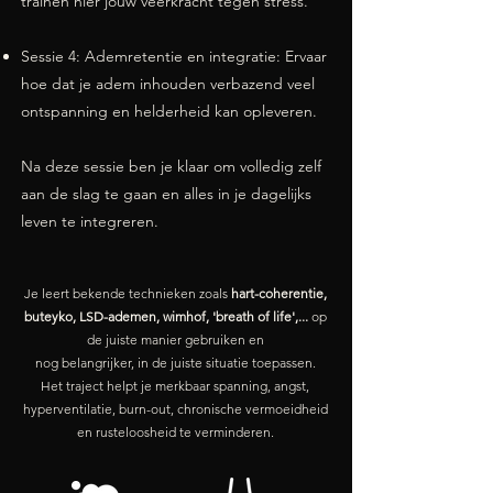
trainen hier jouw veerkracht tegen stress.
Sessie 4: Ademretentie en integratie: Ervaar
hoe dat je adem inhouden verbazend veel
ontspanning en helderheid kan opleveren.
Na deze sessie ben je klaar om volledig zelf
aan de slag te gaan en alles in je dagelijks
leven te integreren.
Je leert bekende technieken zoals
hart-coherentie,
buteyko, LSD-ademen, wimhof, 'breath of life',...
op
de juiste manier gebruiken en
nog belangrijker, in de juiste situatie toepassen.
Het traject helpt je merkbaar spanning, angst,
hyperventilatie, burn-out, chronische vermoeidheid
en rusteloosheid te verminderen.