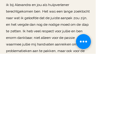
ik bij Alexandra en jou als hulpverlener
terechtgekomen ben. Het was een lange zoektocht
naar wat ik geloofde dat de juiste aanpak zou zijn,
en het vergde dan nog de nodige moed om de stap
te zetten. Ik heb veel respect voor jullie en ben
enorm dankbaar, niet alleen voor de passie
waarmee jullie mij handvaten aanreiken om mijn
problematieken aan te pakken, maar ook voor de
warmte die ik daarbij ervaar. Verandering is
ingezet, ik geloof in wat we doen en heb opnieuw
vertrouwen dat dingen beter kunnen gaan.
Ik ben mij ervan bewust dat ik nog een hele weg
heb af te leggen, maar ik draag de lastige dingen
waarmee ik zit, dan ook al een hele leven mee.
Geen einde dus, maar een begin van de volgende
stap: therapeutische sessies alsook voortzetting
van de massages die ik zeker wil behouden om
mijn verkrampt lichaam rust te geven.
L. V. E.