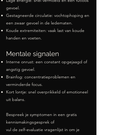
Lage energie: snel vermoeid en een futloos
gevoel.
Gestagneerde circulatie: vochtophoping en
een zwaar gevoel in de ledematen.
Koude extremiteiten: vaak last van koude
handen en voeten.
Mentale signalen
Interne onrust: een constant opgejaagd of
angstig gevoel.
Brainfog: concentratieproblemen en
verminderde focus.
Kort lontje: snel overprikkeld of emotioneel
uit balans.
Bespreek je symptomen in een gratis
kennismakingsgesprek of
vul de zelf-evaluatie vragenlijst in om je