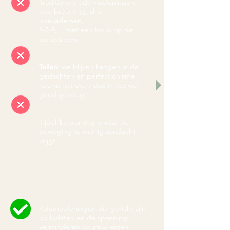
Traditionele ademoefeningen:
box-breathing, drie-
hoekademen,
4-7-8,... met een focus op de
luchtstroom.
Tellen
: we blijven hangen in de
gedachten en perfectionisme
neemt het over: doe ik het wel
goed genoeg?
Tijdelijke werking omdat de
beweging te weinig aandacht
krijgt.
Ademoefeningen die gericht zijn
op loslaten en de spanning
verminderen op jouw eigen