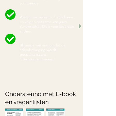
voorwaarde.
Voelen
: we zakken in het lichaam
en volgen het ritme van jouw
zenuwstelsel. Dit is voor iedereen
anders.
Blijvende werking omdat de
adembeweging wordt
geoptimaliseerd.
"Herprogrammering"
Ondersteund met E-book
en vragenlijsten